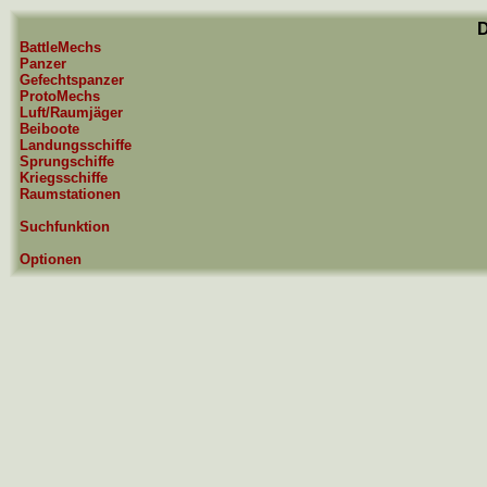
BattleMechs
Panzer
Gefechtspanzer
ProtoMechs
Luft/Raumjäger
Beiboote
Landungsschiffe
Sprungschiffe
Kriegsschiffe
Raumstationen
Suchfunktion
Optionen